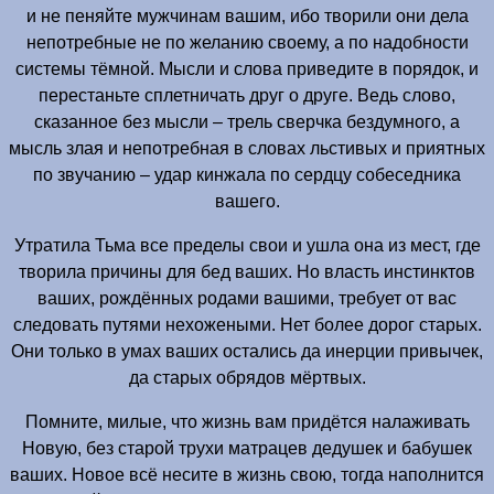
и не пеняйте мужчинам вашим, ибо творили они дела
непотребные не по желанию своему, а по надобности
системы тёмной. Мысли и слова приведите в порядок, и
перестаньте сплетничать друг о друге. Ведь слово,
сказанное без мысли – трель сверчка бездумного, а
мысль злая и непотребная в словах льстивых и приятных
по звучанию – удар кинжала по сердцу собеседника
вашего.
Утратила Тьма все пределы свои и ушла она из мест, где
творила причины для бед ваших. Но власть инстинктов
ваших, рождённых родами вашими, требует от вас
следовать путями нехожеными. Нет более дорог старых.
Они только в умах ваших остались да инерции привычек,
да старых обрядов мёртвых.
Помните, милые, что жизнь вам придётся налаживать
Новую, без старой трухи матрацев дедушек и бабушек
ваших. Новое всё несите в жизнь свою, тогда наполнится