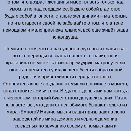
о том, что возраст женщины имеет власть только над
умом, а не над сердцем её. Будьте собой в детстве,
будьте собой в юности, станьте женщинами – матерями,
но и в старости своей не забывайте о том, что в теле
немощном и малопривлекательном, всё ещё живёт ваша
юная душа.
Помните о том, что ваша сущность духовная славит вас
во все периоды возраста вашего, а значит, юная
красавица не может затмить премудрую матрону, если
сквозь тенеты тела увядающего блестит образ юной
радости и приветливости сердца светлого.
Оторвитесь юные создания от мысли о наживе в момент,
когда строите семьи свои. Ведь не с деньгами вам жить, а
с человеком, который будет отцом детушек ваших. Разве
не знаете, вы, что дети от нелюбимого бывают только из
мира тёмного? Низкие мысли ваши призывают в лоно
ваше детей из мира демонов и чёрных демониц,
согласных по звучанию своему с помыслами и