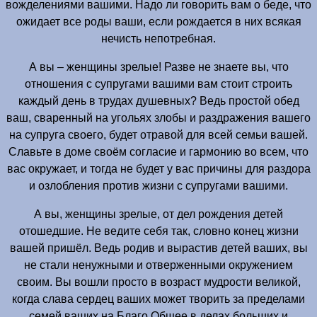
вожделениями вашими. Надо ли говорить вам о беде, что
ожидает все роды ваши, если рождается в них всякая
нечисть непотребная.
А вы – женщины зрелые! Разве не знаете вы, что
отношения с супругами вашими вам стоит строить
каждый день в трудах душевных? Ведь простой обед
ваш, сваренный на угольях злобы и раздражения вашего
на супруга своего, будет отравой для всей семьи вашей.
Славьте в доме своём согласие и гармонию во всем, что
вас окружает, и тогда не будет у вас причины для раздора
и озлобления против жизни с супругами вашими.
А вы, женщины зрелые, от дел рождения детей
отошедшие. Не ведите себя так, словно конец жизни
вашей пришёл. Ведь родив и вырастив детей ваших, вы
не стали ненужными и отверженными окружением
своим. Вы вошли просто в возраст мудрости великой,
когда слава сердец ваших может творить за пределами
семей ваших на Благо Общее в делах больших и