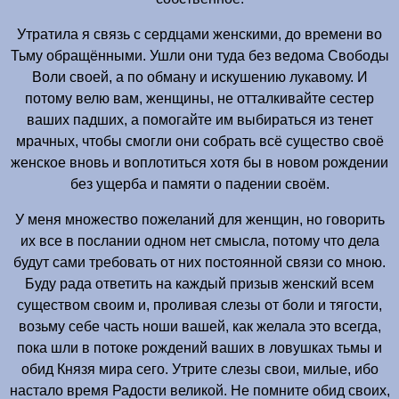
Утратила я связь с сердцами женскими, до времени во
Тьму обращёнными. Ушли они туда без ведома Свободы
Воли своей, а по обману и искушению лукавому. И
потому велю вам, женщины, не отталкивайте сестер
ваших падших, а помогайте им выбираться из тенет
мрачных, чтобы смогли они собрать всё существо своё
женское вновь и воплотиться хотя бы в новом рождении
без ущерба и памяти о падении своём.
У меня множество пожеланий для женщин, но говорить
их все в послании одном нет смысла, потому что дела
будут сами требовать от них постоянной связи со мною.
Буду рада ответить на каждый призыв женский всем
существом своим и, проливая слезы от боли и тягости,
возьму себе часть ноши вашей, как желала это всегда,
пока шли в потоке рождений ваших в ловушках тьмы и
обид Князя мира сего. Утрите слезы свои, милые, ибо
настало время Радости великой. Не помните обид своих,