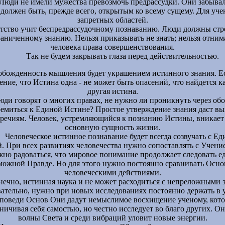
Люди не имели мужества превозмочь предрассудки. Они забывал
должен быть, прежде всего, открытым ко всему сущему. Для уче
запретных областей.
тство учит беспредрассудочному познаванию. Люди должны стр
аниченному знанию. Нельзя приказывать не знать; нельзя отним
человека права совершенствования.
Так не будем закрывать глаза перед действительностью.
божденность мышления будет украшением истинного знания. Е
ние, что Истина одна - не может быть опасений, что найдется к
другая истина.
юди говорят о многих правах, не нужно ли проникнуть через об
ремиться к Единой Истине? Простое утверждение знания даст вы
речиям. Человек, устремляющийся к познанию Истины, вникает
основную сущность жизни.
Человеческое истинное познавание будет всегда созвучать с Е
. При всех развитиях человечества нужно сопоставлять с Учени
жно радоваться, что мировое понимание продолжает следовать е
можной Правде. Но для этого нужно постоянно сравнивать Осно
человеческими действиями.
нечно, истинная наука и не может расходиться с непреложными 
вательно, нужно при новых исследованиях постоянно держать в у
аповеди Основ Они дадут немыслимое восхищение ученому, кото
ничивая себя самостью, но честно исследует во благо других. О
волны Света и среди вибраций уловит новые энергии.