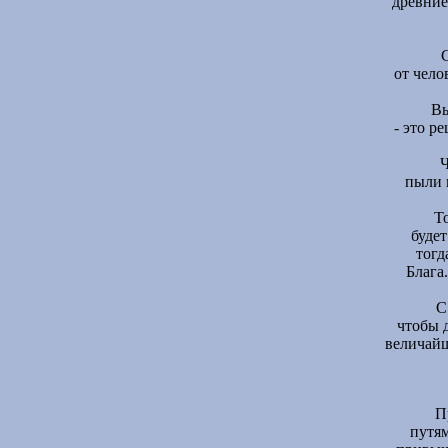
древние
С
от чело
Вы
- это р
Ч
пыли 
Т
будет
тогд
Блага
С
чтобы 
величайш
П
путям