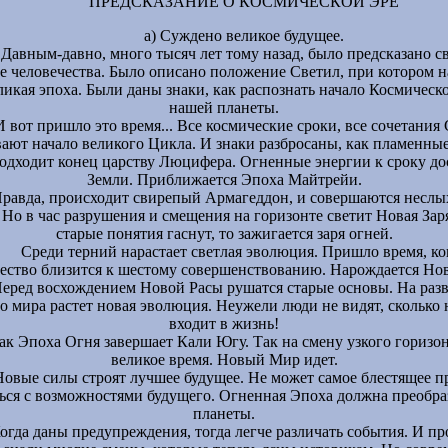
ПРЕДСКАЗАНИЕ О КОСМИЧЕСКОЙ ЭРЕ
а) Суждено великое будущее.
Давным-давно, много тысяч лет тому назад, было предсказано с
е человечества. Было описано положение Светил, при котором н
ликая эпоха. Были даны знаки, как распознать начало Космичес
нашей планеты.
И вот пришло это время... Все космические сроки, все сочетания
ают начало великого Цикла. И знаки разбросаны, как пламенные
одходит конец царству Люцифера. Огненные энергии к сроку до
Земли. Приближается Эпоха Майтрейи.
равда, происходит свирепый Армагеддон, и совершаются несл
 Но в час разрушения и смещения на горизонте светит Новая Заря
старые понятия гаснут, то зажигается заря огней.
Среди терний нарастает светлая эволюция. Пришло время, ко
ество близится к шестому совершенствованию. Нарождается Нов
еред восхождением Новой Расы рушатся старые основы. На раз
го мира растет новая эволюция. Неужели люди не видят, сколько 
входит в жизнь!
ак Эпоха Огня завершает Кали Югу. Так на смену узкого горизон
великое время. Новый Мир идет.
Новые силы строят лучшее будущее. Не может самое блестящее 
ься с возможностями будущего. Огненная Эпоха должна преобра
планеты.
огда даны предупреждения, тогда легче различать события. И п