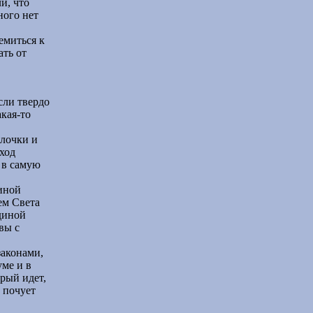
и, что
ного нет
емиться к
ать от
сли твердо
акая-то
олочки и
ход
 в самую
диной
ем Света
диной
вы с
законами,
ме и в
рый идет,
н почует