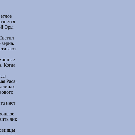
ветлое
ачнется
кой Эры
 Светил
 зерна.
стигают
ыханные
. Когда
гда
ая Раса.
валинах
нового
та идет
прошлое
зить лик
ровидцы