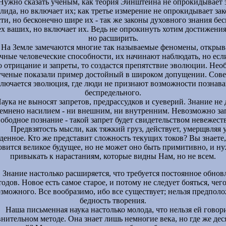
Нужно сказать ученым, как теория Эйнштейна не опрокидывает 
лида, но включает их; как третье измерение не опрокидывает за
ти, но бесконечно шире их - так же законы духовного знания бе
х ваших, но включает их. Ведь не опрокинуть хотим достижени
но расширить.
На Земле замечаются многие так называемые феномены, откры
чные человеческие способности, их начинают наблюдать, но если
 отрицание и запреты, то создастся препятствие эволюции. Нео
ученые показали пример достойный в широком допущении. Сов
лючается эволюция, где люди не признают возможности познав
беспредельного.
аука не выносят запретов, предрассудков и суеверий. Знание не
темнено насилием - ни внешним, ни внутренним. Невозможно за
вободное познание - такой запрет будет свидетельством невежеств
Предвзятость мысли, как тяжкий груз, действует, умерщвляя 
денное. Кто же представит сложность текущих токов? Вы знаете,
овится великое будущее, но не может оно быть примитивно, и н
привыкать к нарастаниям, которые видны Нам, но не всем.
Знание настолько расширяется, что требуется постоянное обнов
одов. Новое есть самое старое, и потому не следует бояться, чего
зможного. Все вообразимо, ибо все существует; нельзя предпол
бедность творения.
Наша письменная наука настолько молода, что нельзя ей говор
внительном методе. Она знает лишь немногие века, но где же дес