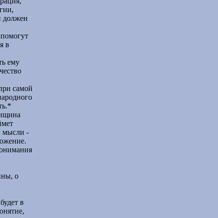
рация,
гии,
и должен
 помогут
я в
ть ему
чество
при самой
народного
ть.*
енщина
ймет
 мысли -
ложение.
понимания
ны, о
будет в
онятие,