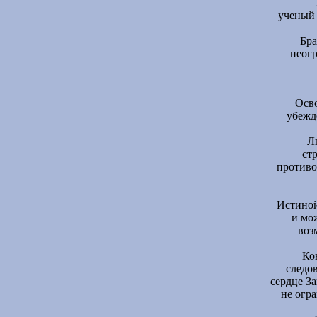
ученый 
Бра
неогр
Осво
убежде
Л
ст
противо
Истиной
и мо
воз
Ко
следо
сердце З
не огра