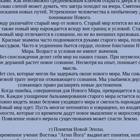
ками. Как невозможно средневековым ключом открыть дверь в б
олько слепой может думать, что завтра походит на вчера. Смяте
 искания новых путей. Устремление человечества к необычному 
понимание Нового.
юду различайте старый мир от нового. Старый мир ютится во вс
, также новый мир нарождается всюду вне границ и условий. Ст
новый мир отличаются в сознании, но не во внешних признаках
Красные знамена часто поднимаются руками старого мира, по
ассудков. Часто в уединении бьется сердце, полное блистании 
Мира. Возраст и условия не имеют значения.
Без снисхождения делит себя мир на наших глазах. При неумелос
е дерзаний растет новое сознание. Несмотря на опыт, поникает 
мысль.
ет сил, которые могли бы задержать океан нового мира. Мы сож
лезной трате энергии отживающего сознания. Мы улыбаемся дер
сознающих право расширять новые достижения.
Когда ошибка, совершенная для Нового Мира, превращается в ц
ти. Каждое ухищрение бальзамирования старого мира остается о
Можно видеть знаки безумия уходящего мира и смелость нарожда
овый мир идет. Пусть многое непонятно и извращено, но входя
ности, которые со временем дадут новое мышление и миросозе
Появление нового мерила существования может спасти Землю.
г) Понятия Новой Эпохи.
временное учение Востока "Агни Йога" выдвигает понятия, не