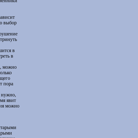
еменники
зависит
но выбор
зрушение
отринуть
шится в
реть в
е, можно
только
бщего
т пора
 нужно,
мя явит
ния можно
старыми
тарыми