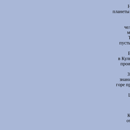
Н
планеты
че
м
пусть
в Кул
прои
З
знани
горе п
К
о