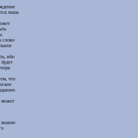
ождение
тся лишь
может
ыть
ы.
о слово
ильное
ть, ибо
 будет
еперь
ем, что
ческое
раданию
е может
 знание
го