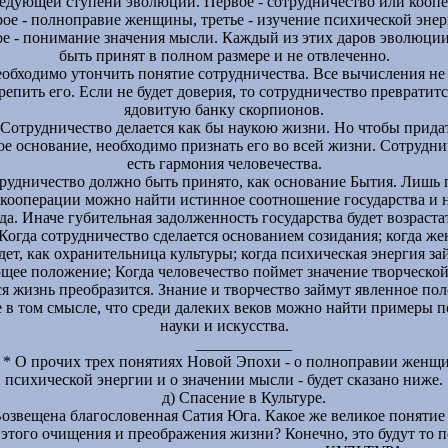
ледующей ступени эволюции. Первое - сотрудничество или коопе
рое - полноправие женщины, третье - изучение психической энер
ое - понимание значения мысли. Каждый из этих даров эволюци
быть принят в полном размере и не отвлеченно.
обходимо утончить понятие сотрудничества. Все вычисления не
репить его. Если не будет доверия, то сотрудничество превратитс
ядовитую банку скорпионов.
Сотрудничество делается как бы наукою жизни. Но чтобы прида
ое основание, необходимо признать его во всей жизни. Сотрудни
есть гармония человечества.
рудничество должно быть принято, как основание Бытия. Лишь 
кооперации можно найти истинное соотношение государства и 
да. Иначе губительная задолженность государства будет возраста
Когда сотрудничество сделается основанием созидания; когда ж
дет, как охранительница культуры; когда психическая энергия за
щее положение; Когда человечество поймет значение творческой
ся жизнь преобразится. Знание и творчество займут явленное по
 в том смысле, что среди далеких веков можно найти примеры 
науки и искусства.
____________
* О прочих трех понятиях Новой Эпохи - о полноправии женщи
психической энергии и о значении мысли - будет сказано ниже.
д) Спасение в Культуре.
озвещена благословенная Сатия Юга. Какое же великое понятие 
 этого очищения и преображения жизни? Конечно, это будут то п