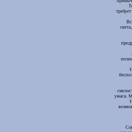
привыч
Т
требует
Вс
света
предр
полно
Н
беспо
смелос
ужаса. 
Н
возмож
Со