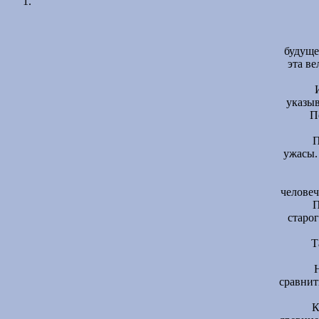
будуще
эта ве
указыв
П
П
ужасы.
человеч
П
старо
Т
сравнит
К