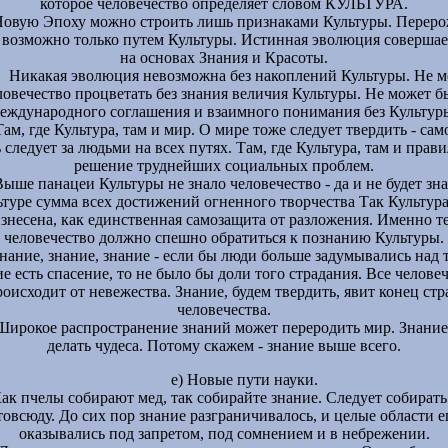
которое человечество определяет словом КУЛЬТУРА.
овую Эпоху можно строить лишь признаками Культуры. Перер
 возможно только путем Культуры. Истинная эволюция совершае
на основах Знания и Красоты.
Никакая эволюция невозможна без накоплений Культуры. Не 
ловечество процветать без знания величия Культуры. Не может б
еждународного соглашения и взаимного понимания без Культур
Там, где Культура, там и мир. О мире тоже следует твердить - сам
 следует за людьми на всех путях. Там, где Культура, там и прав
решение труднейших социальных проблем.
Выше панацеи Культуры не знало человечество - да и не будет зна
ьтуре сумма всех достижений огненного творчества Так Культура
знесена, как единственная самозащита от разложения. Именно т
человечество должно спешно обратиться к познанию Культуры.
нание, знание, знание - если бы люди больше задумывались над т
е есть спасение, то не было бы доли того страдания. Все челове
роисходит от невежества. Знание, будем твердить, явит конец ст
человечества.
Широкое распространение знаний может переродить мир. Знани
делать чудеса. Потому скажем - знание выше всего.
е) Новые пути науки.
ак пчелы собирают мед, так собирайте знание. Следует собирать
товсюду. До сих пор знание разграничивалось, и целые области е
оказывались под запретом, под сомнением и в небрежении.