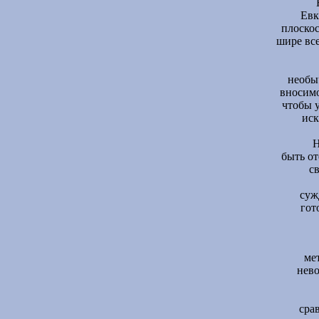
Евк
плоскос
шире все
необы
вносимо
чтобы 
иск
Н
быть о
с
суж
гот
мет
нево
сра