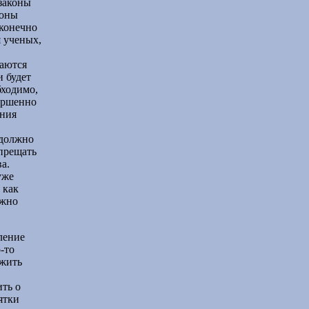
законы
коны
сконечно
я ученых,
ваются
 будет
бходимо,
ершенно
ания
 должно
прещать
а.
уже
 как
ужно
ление
-то
ожить
ить о
ятки