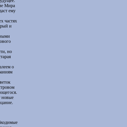
удущее.
ние Мира
даст ему
ех частях
арый и
.
лными
Нового
ти, но
старая
алеем о
заниям
веток
стровом
ющегося.
т новые
рцание.
обходимые