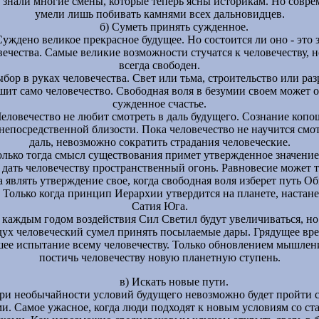
 знали многие смены, которые теперь ясны историкам. Но совр
умели лишь побивать камнями всех дальновидцев.
б) Суметь принять сужденное.
уждено великое прекрасное будущее. Но состоится ли оно - это 
вечества. Самые великие возможности стучатся к человечеству, 
всегда свободен.
бор в руках человечества. Свет или тьма, строительство или ра
ешит само человечество. Свободная воля в безумии своем может 
сужденное счастье.
еловечество не любит смотреть в даль будущего. Сознание копо
непосредственной близости. Пока человечество не научится смот
даль, невозможно сократить страдания человеческие.
олько тогда смысл существования примет утвержденное значени
 дать человечеству пространственный огонь. Равновесие может 
а являть утверждение свое, когда свободная воля изберет путь О
. Только когда принцип Иерархии утвердится на планете, настане
Сатия Юга.
 каждым годом воздействия Сил Светил будут увеличиваться, но
дух человеческий сумел принять посылаемые дары. Грядущее вре
ее испытание всему человечеству. Только обновлением мышле
постичь человечеству новую планетную ступень.
в) Искать новые пути.
ри необычайности условий будущего невозможно будет пройти 
и. Самое ужасное, когда люди подходят к новым условиям со с