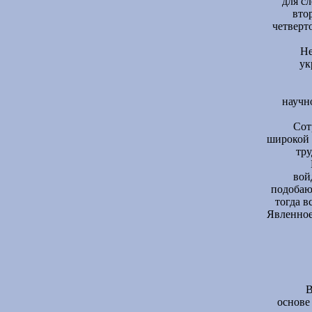
для с
вто
четверт
Не
ук
научн
Сот
широкой 
тру
вой
подобаю
тогда в
Явленное
В
основе