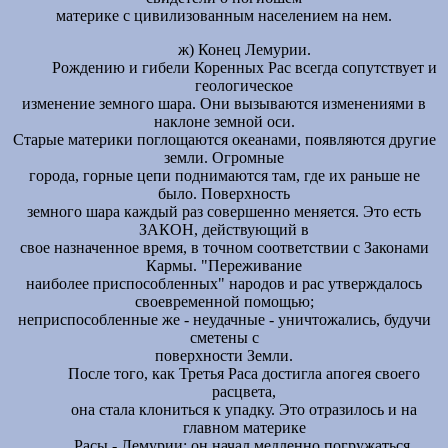
материке с цивилизованным населением на нем.
ж) Конец Лемурии.
Рождению и гибели Коренных Рас всегда сопутствует и
геологическое
изменение земного шара. Они вызываются изменениями в
наклоне земной оси.
Старые материки поглощаются океанами, появляются другие
земли. Огромные
города, горные цепи поднимаются там, где их раньше не
было. Поверхность
земного шара каждый раз совершенно меняется. Это есть
ЗАКОН, действующий в
свое назначенное время, в точном соответствии с Законами
Кармы. "Переживание
наиболее приспособленных" народов и рас утверждалось
своевременной помощью;
неприспособленные же - неудачные - уничтожались, будучи
сметены с
поверхности Земли.
После того, как Третья Раса достигла апогея своего
расцвета,
она стала клониться к упадку. Это отразилось и на
главном материке
Расы - Лемурии: он начал медленно погружаться.