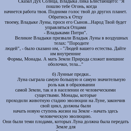
Сказал Дух Солнца, Владыка Лика Блистающего: "Я
пошлю тебе Огонь, когда
начнется работа твоя. Подними голос твой до других планет.
Обратись к Отцу
твоему, Владыке Луны, проси его Сынов...Народ Твой будет
управляться Отцами
- Владыками Питри".
Великие Владыки призвали Владык Луны в воздушных
телах: "Породите
людей", - было сказано им, - "Людей вашего естества. Дайте
им внутренние
Формы, Монады. А мать Земли Природа сложит внешние
оболочки, тела..."
б) Лунные предки..
Луна сыграла самую большую и самую значительную
роль как в образовании
самой Земли, так и в населении ее человеческими
существами. Монады, которые
проходили животную стадию эволюции на Луне, закончив
свой цикл, должны были
начать новую ступень жизни на Земле - начать здесь
человеческую эволюцию.
Они были теми плодами, которых Луна должна была передать
Земле для