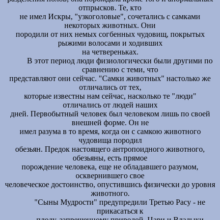
отпрысков. Те, кто
не имел Искры, "узкоголовые", сочетались с самками
некоторых животных. Они
породили от них немых согбенных чудовищ, покрытых
рыжими волосами и ходивших
на четвереньках.
В этот период люди физиологически были другими по
сравнению с теми, что
представляют они сейчас. "Самки животных" настолько же
отличались от тех,
которые известны нам сейчас, насколько те "люди"
отличались от людей наших
дней. Первобытный человек был человеком лишь по своей
внешней форме. Он не
имел разума в то время, когда он с самкою животного
чудовища породил
обезьян. Предок настоящего антропоидного животного,
обезьяны, есть прямое
порождение человека, еще не обладавшего разумом,
осквернившего свое
человеческое достоинство, опустившись физически до уровня
животного.
"Сыны Мудрости" предупредили Третью Расу - не
прикасаться к
плоду, запрещенному природой. Цари и Владыки