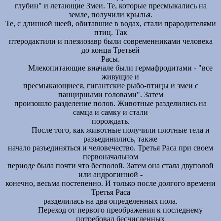
глубин" и летающие Змеи. Те, которые пресмыкались на
земле, получили крылья.
Те, с длинной шеей, обитавшие в водах, стали прародителями
птиц. Так
птеродактили и плезиозавр были современниками человека
до конца Третьей
Расы.
Млекопитающие вначале были гермафродитами - "все
живущие и
пресмыкающиеся, гигантские рыбо-птицы и змеи с
панцирными головами". Затем
произошло разделение полов. Животные разделились на
самца и самку и стали
порождать.
После того, как животные получили плотные тела и
разъединились, также
начало разъединяться и человечество. Третья Раса при своем
первоначальном
периоде была почти что бесполой. Затем она стала двуполой
или андрогинной -
конечно, весьма постепенно. И только после долгого времени
Третья Раса
разделилась на два определенных пола.
Переход от первого преображения к последнему
потребовал бесчисленных