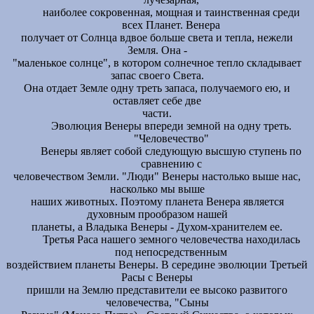
наиболее сокровенная, мощная и таинственная среди
всех Планет. Венера
получает от Солнца вдвое больше света и тепла, нежели
Земля. Она -
"маленькое солнце", в котором солнечное тепло складывает
запас своего Света.
Она отдает Земле одну треть запаса, получаемого ею, и
оставляет себе две
части.
Эволюция Венеры впереди земной на одну треть.
"Человечество"
Венеры являет собой следующую высшую ступень по
сравнению с
человечеством Земли. "Люди" Венеры настолько выше нас,
насколько мы выше
наших животных. Поэтому планета Венера является
духовным прообразом нашей
планеты, а Владыка Венеры - Духом-хранителем ее.
Третья Раса нашего земного человечества находилась
под непосредственным
воздействием планеты Венеры. В середине эволюции Третьей
Расы с Венеры
пришли на Землю представители ее высоко развитого
человечества, "Сыны