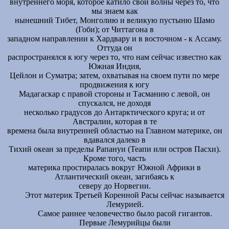
внутреннего моря, которое катило свои волны через то, что
мы знаем как
нынешний Тибет, Монголию и великую пустыню Шамо
(Гоби); от Читтагона в
западном направлении к Хардвару и в восточном - к Ассаму.
Оттуда он
распространялся к югу через то, что нам сейчас известно как
Южная Индия,
Цейлон и Суматра; затем, охватывая на своем пути по мере
продвижения к югу
Мадагаскар с правой стороны и Тасманию с левой, он
спускался, не доходя
несколько градусов до Антарктического круга; и от
Австралии, которая в те
времена была внутренней областью на Главном материке, он
вдавался далеко в
Тихий океан за пределы Рапануи (Теапи или остров Пасхи).
Кроме того, часть
материка простиралась вокруг Южной Африки в
Атлантический океан, загибаясь к
северу до Норвегии.
Этот материк Третьей Коренной Расы сейчас называется
Лемурией.
Самое раннее человечество было расой гигантов.
Первые Лемурийцы были