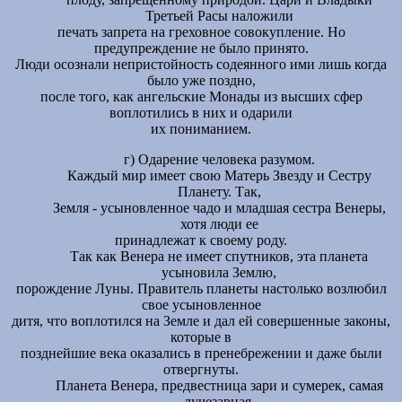
Третьей Расы наложили
печать запрета на греховное совокупление. Но
предупреждение не было принято.
Люди осознали непристойность содеянного ими лишь когда
было уже поздно,
после того, как ангельские Монады из высших сфер
воплотились в них и одарили
их пониманием.
г) Одарение человека разумом.
Каждый мир имеет свою Матерь Звезду и Сестру
Планету. Так,
Земля - усыновленное чадо и младшая сестра Венеры,
хотя люди ее
принадлежат к своему роду.
Так как Венера не имеет спутников, эта планета
усыновила Землю,
порождение Луны. Правитель планеты настолько возлюбил
свое усыновленное
дитя, что воплотился на Земле и дал ей совершенные законы,
которые в
позднейшие века оказались в пренебрежении и даже были
отвергнуты.
Планета Венера, предвестница зари и сумерек, самая
лучезарная,