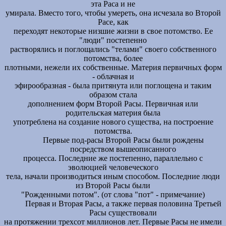
эта Раса и не
умирала. Вместо того, чтобы умереть, она исчезала во Второй
Расе, как
переходят некоторые низшие жизни в свое потомство. Ее
"люди" постепенно
растворялись и поглощались "телами" своего собственного
потомства, более
плотными, нежели их собственные. Материя первичных форм
- облачная и
эфирообразная - была притянута или поглощена и таким
образом стала
дополнением форм Второй Расы. Первичная или
родительская материя была
употреблена на создание нового существа, на построение
потомства.
Первые под-расы Второй Расы были рождены
посредством вышеописанного
процесса. Последние же постепенно, параллельно с
эволюцией человеческого
тела, начали производиться иным способом. Последние люди
из Второй Расы были
"Рожденными потом". (от слова "пот" - примечание)
Первая и Вторая Расы, а также первая половина Третьей
Расы существовали
на протяжении трехсот миллионов лет. Первые Расы не имели