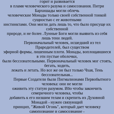
горит и развивается
в пламя человеческого разума и самосознания. Питри
Бархишады могли облечь
человеческие Монады только своей собственной тонкой
сущностью с ее животными
инстинктами. Они могли дать лишь то, что было присуще их
собственной
природе, и не более. Лунные Боги могли выявить из себя
лишь тени людей.
Первоначальный человек, исшедший из тел
Прародителей, был существом
эфирной формы, лишенным плоти. Монады, воплощавшиеся
в эти пустые оболочки,
были бессознательными. Первоначальный человек мог стоять,
бегать, ходить,
лежать и летать. Но все же он был только Чхая, Тень
бессознательная...
Первые Создатели были Пигмалионами Первобытного
человека: они не могли
оживить эту статую разумом. Ибо чтобы закончить
семеричного человека, чтобы
добавить к его низшим телам и скрепить их Духовной
Монадой - нужен связующий
принцип, "Живой Огонь", который дает человеку
самопознание и самосознание -