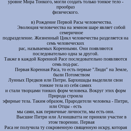
уровне Мира Тонкого, могли создать только тонкое тело -
прообраз
физического.
в) Рождение Первой Расы человечества.
Эволюция человечества на земном шаре являет собой
семеричное
подразделение. Жизненный Цикл человечества разделяется на
семь человеческих
рас, называемых Коренными. Они появляются
последовательно одна за другой.
Также в каждой Коренной Расе последовательно появляются
семь под-рас.
Первая Коренная Раса, то есть первые "Люди" на Земле,
были Потомством
Лунных Предков или Питри. Бархишады выделили свои
тонкие тела из себя самих
и стали творцами тонких форм человека. Вокруг этих форм
Природа строила
эфирные тела. Таким образом, Прародители человека - Питри,
или Отцы - есть
мы сами, как первичные личности, мы есть они.
Высшие Питри или Агнишватта не приняли участие в
этом творении. Первая
Раса не получила ту сокровенную священную искру, которая