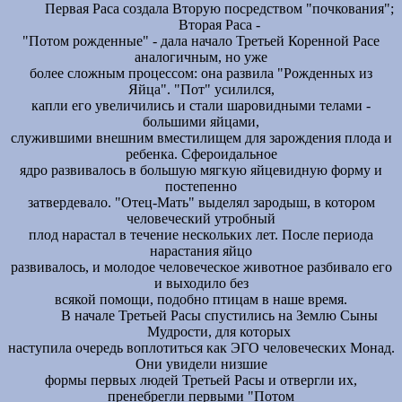
Первая Раса создала Вторую посредством "почкования";
Вторая Раса -
"Потом рожденные" - дала начало Третьей Коренной Расе
аналогичным, но уже
более сложным процессом: она развила "Рожденных из
Яйца". "Пот" усилился,
капли его увеличились и стали шаровидными телами -
большими яйцами,
служившими внешним вместилищем для зарождения плода и
ребенка. Сфероидальное
ядро развивалось в большую мягкую яйцевидную форму и
постепенно
затвердевало. "Отец-Мать" выделял зародыш, в котором
человеческий утробный
плод нарастал в течение нескольких лет. После периода
нарастания яйцо
развивалось, и молодое человеческое животное разбивало его
и выходило без
всякой помощи, подобно птицам в наше время.
В начале Третьей Расы спустились на Землю Сыны
Мудрости, для которых
наступила очередь воплотиться как ЭГО человеческих Монад.
Они увидели низшие
формы первых людей Третьей Расы и отвергли их,
пренебрегли первыми "Потом