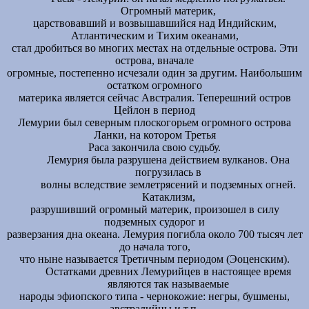
Огромный материк,
царствовавший и возвышавшийся над Индийским,
Атлантическим и Тихим океанами,
стал дробиться во многих местах на отдельные острова. Эти
острова, вначале
огромные, постепенно исчезали один за другим. Наибольшим
остатком огромного
материка является сейчас Австралия. Теперешний остров
Цейлон в период
Лемурии был северным плоскогорьем огромного острова
Ланки, на котором Третья
Раса закончила свою судьбу.
Лемурия была разрушена действием вулканов. Она
погрузилась в
волны вследствие землетрясений и подземных огней.
Катаклизм,
разрушивший огромный материк, произошел в силу
подземных судорог и
разверзания дна океана. Лемурия погибла около 700 тысяч лет
до начала того,
что ныне называется Третичным периодом (Эоценским).
Остатками древних Лемурийцев в настоящее время
являются так называемые
народы эфиопского типа - чернокожие: негры, бушмены,
австралийцы и т.п.