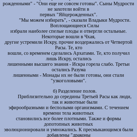
рожденными" - "Они еще не совсем готовы". Сыны Мудрости
не захотели войти в
первых "Яйцерожденных".
"Мы можем избирать", - сказали Владыки Мудрости.
Воплощающиеся Силы
избрали наиболее спелые плоды и отвергли остальные.
Некоторые вошли в Чхая,
другие устремили Искру, прочие воздержались от Четвертой
Расы. Те, кто
вошли, со временем сделались Архатами. Те, кто получил
лишь Искру, остались
лишенными высшего знания - Искра горела слабо. Третьи
остались Разума
лишенными - Монады их не были готовы, они стали
"узкоголовыми".
б) Разделение полов.
Приблизительно до середины Третьей Расы как люди,
так и животные были
эфирообразными и бесполыми организмами. С течением
времени тела животных
становились все более плотными. Также и формы
допотопных животных
эволюционировали и умножались. К пресмыкающимся были
добавлены "драконы