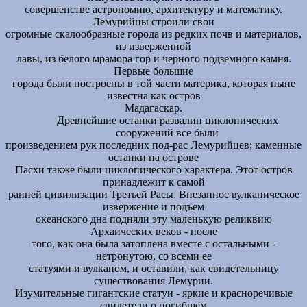
совершенстве астрономию, архитектуру и математику.
Лемурийцы строили свои
огромные скалообразные города из редких почв и материалов,
из изверженной
лавы, из белого мрамора гор и черного подземного камня.
Первые большие
города были построены в той части материка, которая ныне
известна как остров
Мадагаскар.
Древнейшие останки развалин циклопических
сооружений все были
произведением рук последних под-рас Лемурийцев; каменные
останки на острове
Пасхи также были циклопического характера. Этот остров
принадлежит к самой
ранней цивилизации Третьей Расы. Внезапное вулканическое
извержение и подъем
океанского дна подняли эту маленькую реликвию
Архаических веков - после
того, как она была затоплена вместе с остальными -
нетронутою, со всеми ее
статуями и вулканом, и оставили, как свидетельницу
существования Лемурии.
Изумительные гигантские статуи - яркие и красноречивые
свидетели о погибшем