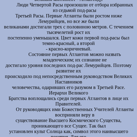
Люди Четвертой Расы произошли от отбора избранных
из седьмой под-расы
Третьей Расы. Первые Атланты были ростом ниже
Лемурийцев, но все же были
великанами достигали трех с половиною метров. С течением
тысячелетий рост их
постепенно уменьшался. Цвет кожи первой под-расы был
темно-красный, а второй
- красно-коричневый.
Состояние первых Атлантов можно назвать
младенческим; их сознание не
достигало уровня последних под-рас Лемурийцев. Поэтому
развитие их
происходило под непосредственным руководством Великих
Наставников
человечества, одаривших его разумом в Третьей Расе.
Иерархи Великого
Братства воплощались среди первых Атлантов в лице их
Правителей.
От руководящих ими Божественных Учителей Атланты
восприняли веру в
существование Высшего Космического Существа,
проникающего все Сущее. Так был
установлен культ Солнца как, символ этого наивысшего
понятия. Для его