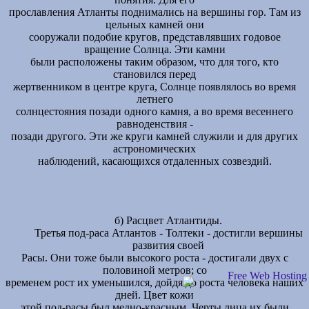
прославления Атланты поднимались на вершины гор. Там из
цельных камней они
сооружали подобие кругов, представлявших годовое
вращение Солнца. Эти камни
были расположены таким образом, что для того, кто
становился перед
жертвенником в центре круга, Солнце появлялось во время
летнего
солнцестояния позади одного камня, а во время весеннего
равноденствия -
позади другого. Эти же круги камней служили и для других
астрономических
наблюдений, касающихся отдаленных созвездий.
б) Расцвет Атлантиды.
Третья под-раса Атлантов - Толтеки - достигли вершины
развития своей
Расы. Они тоже были высокого роста - достигали двух с
половиной метров; со
временем рост их уменьшился, дойдя до роста человека наших
дней. Цвет кожи
этой под-расы был медно-красным. Черты лица их были