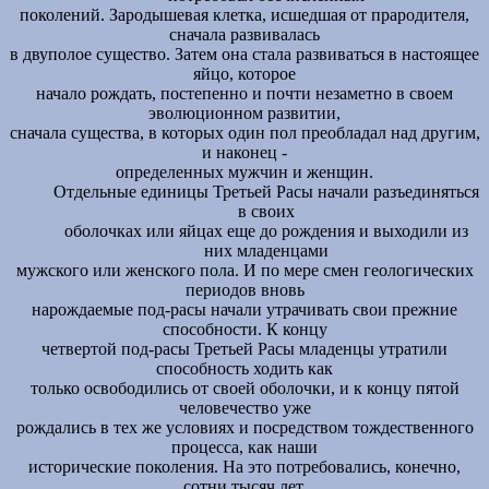
поколений. Зародышевая клетка, исшедшая от прародителя,
сначала развивалась
в двуполое существо. Затем она стала развиваться в настоящее
яйцо, которое
начало рождать, постепенно и почти незаметно в своем
эволюционном развитии,
сначала существа, в которых один пол преобладал над другим,
и наконец -
определенных мужчин и женщин.
Отдельные единицы Третьей Расы начали разъединяться
в своих
оболочках или яйцах еще до рождения и выходили из
них младенцами
мужского или женского пола. И по мере смен геологических
периодов вновь
нарождаемые под-расы начали утрачивать свои прежние
способности. К концу
четвертой под-расы Третьей Расы младенцы утратили
способность ходить как
только освободились от своей оболочки, и к концу пятой
человечество уже
рождались в тех же условиях и посредством тождественного
процесса, как наши
исторические поколения. На это потребовались, конечно,
сотни тысяч лет.