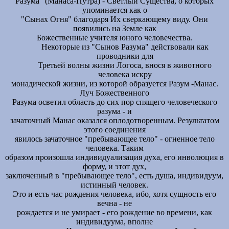
Разума" (Манаса-Путра) - Светлый Существа, о которых
упоминается как о
"Сынах Огня" благодаря Их сверкающему виду. Они
появились на Земле как
Божественные учителя юного человечества.
Некоторые из "Сынов Разума" действовали как
проводники для
Третьей волны жизни Логоса, внося в животного
человека искру
монадической жизни, из которой образуется Разум -Манас.
Луч Божественного
Разума осветил область до сих пор спящего человеческого
разума - и
зачаточный Манас оказался оплодотворенным. Результатом
этого соединения
явилось зачаточное "пребывающее тело" - огненное тело
человека. Таким
образом произошла индивидуализация духа, его инволюция в
форму, и этот дух,
заключенный в "пребывающее тело", есть душа, индивидуум,
истинный человек.
Это и есть час рождения человека, ибо, хотя сущность его
вечна - не
рождается и не умирает - его рождение во времени, как
индивидуума, вполне