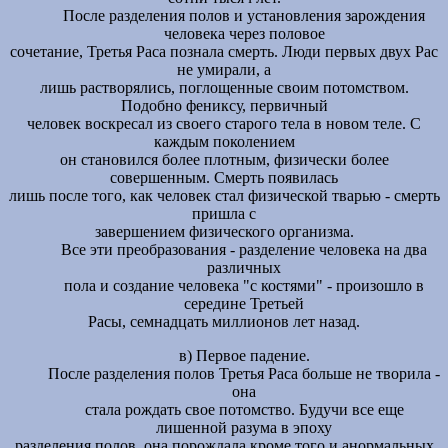
После разделения полов и установления зарождения
человека через половое
сочетание, Третья Раса познала смерть. Люди первых двух Рас
не умирали, а
лишь растворялись, поглощенные своим потомством.
Подобно фениксу, первичный
человек воскресал из своего старого тела в новом теле. С
каждым поколением
он становился более плотным, физически более
совершенным. Смерть появилась
лишь после того, как человек стал физической тварью - смерть
пришла с
завершением физического организма.
Все эти преобразования - разделение человека на два
различных
пола и создание человека "с костями" - произошло в
середине Третьей
Расы, семнадцать миллионов лет назад.
в) Первое падение.
После разделения полов Третья Раса больше не творила -
она
стала рождать свое потомство. Будучи все еще
лишенной разума в эпоху
разделения полов, она порождала кроме того и анормальных