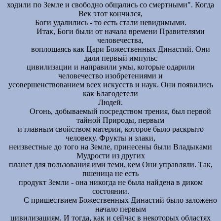
ходили по Земле и свободно общались со смертными". Когда
Век этот кончился,
Боги удалились - то есть стали невидимыми.
Итак, Боги были от начала времени Правителями
человечества,
воплощаясь как Цари Божественных Династий. Они
дали первый импульс
цивилизации и направили умы, которые одарили
человечество изобретениями и
усовершенствованием всех искусств и наук. Они появились
как Благодетели
Людей.
Огонь, добываемый посредством трения, был первой
тайной Природы, первым
и главным свойством материи, которое было раскрыто
человеку. Фрукты и злаки,
неизвестные до того на Земле, принесены были Владыками
Мудрости из других
планет для пользования ими теми, кем Они управляли. Так,
пшеница не есть
продукт Земли - она никогда не была найдена в диком
состоянии.
С пришествием Божественных Династий было заложено
начало первым
цивилизациям. И тогда, как и сейчас в некоторых областях