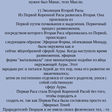
нужен был Манас, тело Мысли.
г) Эволюция Второй Расы.
Из Первой Коренной Расы развилась Вторая. Она
произошла из
Первой путем почкования и выделения. Первичный
процесс размножения,
посредством которого Вторая Раса образовалась из Первой,
происходил
следующим образом: Эфирная Форма, облекавшая Монаду,
была окружена как и
сейчас яйцеобразной сферой Ауры. Когда наступило время
размножения, эфирная
форма "выталкивала" свое миниатюрное подобие из яйца
окружающей Ауры. Этот
зародыш рос и питался Аурой до тех пор, пока его развитие не
заканчивалось;
затем он постепенно отделялся от своего родителя, унося с
собой собственную
сферу Ауры.
Первая Раса стала Второй Коренной Расой без того,
чтобы породить и
создать ее, так как Первая Раса была составлена просто из
Эфирных Теней
Прародителей-Творцов и не имела своих физических тел, - то