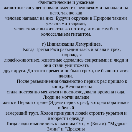
Фантастические и ужасные
животные сосуществовали вместе с человеком и нападали на
него, так же как
человек нападал на них. Будучи окружен в Природе такими
ужасными тварями,
человек мог выжить только потому, что он сам был
колоссальным гигантом.
г) Цивилизация Лемурийцев.
Когда Третья Раса разъединилась и впала в грех,
порождая
людей-животных, животные сделались свирепыми; и люди и
они стали уничтожать
друг друга. До этого времени не было греха, не было отнятия
жизни.
После разъединения блаженство первых рас пришло к
концу. Вечная весна
стала постоянно меняться и воспоследовали времена года.
Люди не могли дальше
жить в Первой стране (Эдеме первых рас), которая обратилась
в белый
замерзший труп. Холод принудил людей строить укрытия и
изобрести одежду.
Тогда люди взмолились к высшим Отцам (Богам). "Мудрые
Змии" и "Драконы