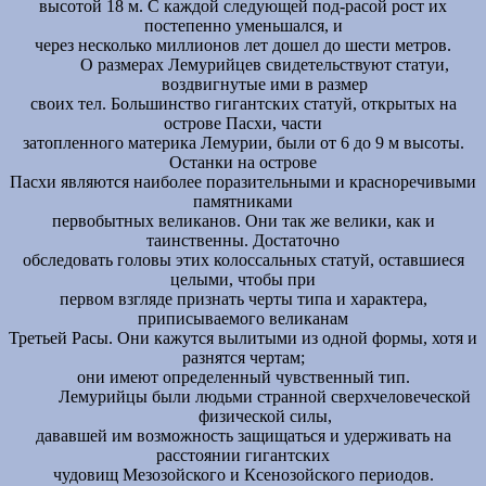
высотой 18 м. С каждой следующей под-расой рост их
постепенно уменьшался, и
через несколько миллионов лет дошел до шести метров.
О размерах Лемурийцев свидетельствуют статуи,
воздвигнутые ими в размер
своих тел. Большинство гигантских статуй, открытых на
острове Пасхи, части
затопленного материка Лемурии, были от 6 до 9 м высоты.
Останки на острове
Пасхи являются наиболее поразительными и красноречивыми
памятниками
первобытных великанов. Они так же велики, как и
таинственны. Достаточно
обследовать головы этих колоссальных статуй, оставшиеся
целыми, чтобы при
первом взгляде признать черты типа и характера,
приписываемого великанам
Третьей Расы. Они кажутся вылитыми из одной формы, хотя и
разнятся чертам;
они имеют определенный чувственный тип.
Лемурийцы были людьми странной сверхчеловеческой
физической силы,
дававшей им возможность защищаться и удерживать на
расстоянии гигантских
чудовищ Мезозойского и Ксенозойского периодов.