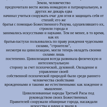
Земли, человечество
предпочитало вести жизнь номадную и патриархальную, в
других же дикарь едва
начинал учиться сооружать очаг для огня и защищать себя от
стихий; его же
братья с помощью Божественного Разума, одушевлявшего их,
строили города и
занимались искусствами и науками. Тем не менее, в то время,
как их
братья-пастухи пользовались по праву рождения чудесными
силами, "строители",
несмотря на цивилизацию, могли теперь овладеть своими
силами лишь
постепенно. Цивилизация всегда развивала физическую и
интеллектуальную
сторону за счет психической, духовной. Овладение и
управление своей
собственной психической природой были среди раннего
человечества свойствами
врожденными и такими же естественными: как хождение и
мышление.
Цивилизованные народы Третьей Расы под
руководством своих Божественных
Правителей сооружали обширные города, насаждали
искусства и науки и знали в