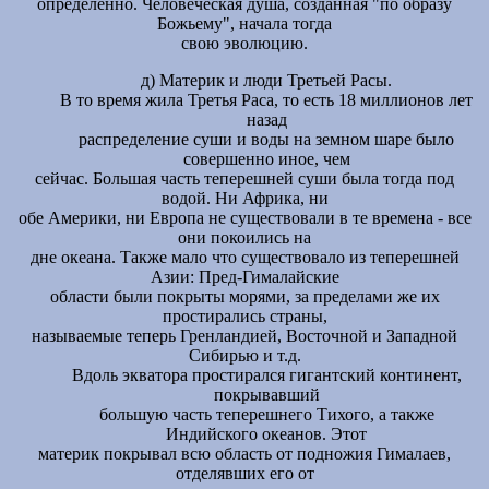
определенно. Человеческая душа, созданная "по образу
Божьему", начала тогда
свою эволюцию.
д) Материк и люди Третьей Расы.
В то время жила Третья Раса, то есть 18 миллионов лет
назад
распределение суши и воды на земном шаре было
совершенно иное, чем
сейчас. Большая часть теперешней суши была тогда под
водой. Ни Африка, ни
обе Америки, ни Европа не существовали в те времена - все
они покоились на
дне океана. Также мало что существовало из теперешней
Азии: Пред-Гималайские
области были покрыты морями, за пределами же их
простирались страны,
называемые теперь Гренландией, Восточной и Западной
Сибирью и т.д.
Вдоль экватора простирался гигантский континент,
покрывавший
большую часть теперешнего Тихого, а также
Индийского океанов. Этот
материк покрывал всю область от подножия Гималаев,
отделявших его от