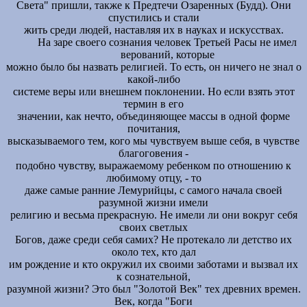
Света" пришли, также к Предтечи Озаренных (Будд). Они
спустились и стали
жить среди людей, наставляя их в науках и искусствах.
На заре своего сознания человек Третьей Расы не имел
верований, которые
можно было бы назвать религией. То есть, он ничего не знал о
какой-либо
системе веры или внешнем поклонении. Но если взять этот
термин в его
значении, как нечто, объединяющее массы в одной форме
почитания,
высказываемого тем, кого мы чувствуем выше себя, в чувстве
благоговения -
подобно чувству, выражаемому ребенком по отношению к
любимому отцу, - то
даже самые ранние Лемурийцы, с самого начала своей
разумной жизни имели
религию и весьма прекрасную. Не имели ли они вокруг себя
своих светлых
Богов, даже среди себя самих? Не протекало ли детство их
около тех, кто дал
им рождение и кто окружил их своими заботами и вызвал их
к сознательной,
разумной жизни? Это был "Золотой Век" тех древних времен.
Век, когда "Боги