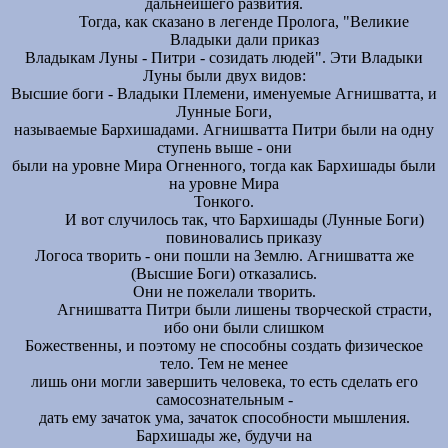
дальнейшего развития.
Тогда, как сказано в легенде Пролога, "Великие
Владыки дали приказ
Владыкам Луны - Питри - созидать людей". Эти Владыки
Луны были двух видов:
Высшие боги - Владыки Племени, именуемые Агнишватта, и
Лунные Боги,
называемые Бархишадами. Агнишватта Питри были на одну
ступень выше - они
были на уровне Мира Огненного, тогда как Бархишады были
на уровне Мира
Тонкого.
И вот случилось так, что Бархишады (Лунные Боги)
повиновались приказу
Логоса творить - они пошли на Землю. Агнишватта же
(Высшие Боги) отказались.
Они не пожелали творить.
Агнишватта Питри были лишены творческой страсти,
ибо они были слишком
Божественны, и поэтому не способны создать физическое
тело. Тем не менее
лишь они могли завершить человека, то есть сделать его
самосознательным -
дать ему зачаток ума, зачаток способности мышления.
Бархишады же, будучи на